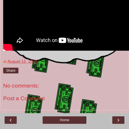
at
August 12, 2024
Share
No comments:
Post a Comment
‹
›
Home