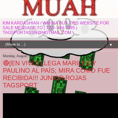
KIM KARDASHIAN / WANNA BUY THIS WEBSITE FOR
SALE MESSAGE TO ( 732-- 484-3395 )
TAGSPORTASSN@HOTMAIL.COM
▼
Monday, August 12, 2024
🔴[EN VIVO] LLEGA MARILEIDY
PAULINO AL PAÍS; MIRA COMO FUE
RECIBIDA!!! JUNIOR ROJAS
TAGSPORT